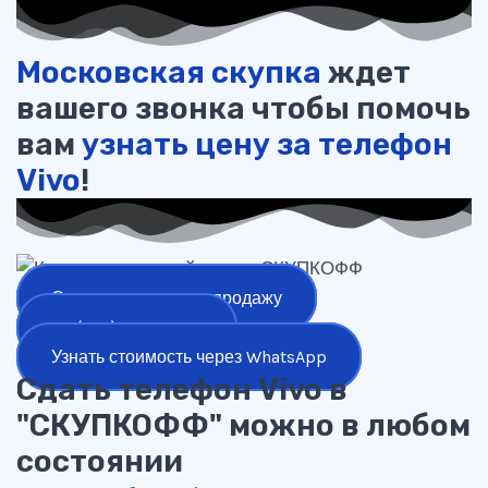
Московская скупка
ждет
вашего звонка чтобы помочь
вам
узнать цену за телефон
Vivo
!
Оставить заявку на продажу
+7 (977) 777-25-24
Узнать стоимость через WhatsApp
Сдать телефон Vivo в
"СКУПКОФФ" можно в любом
состоянии