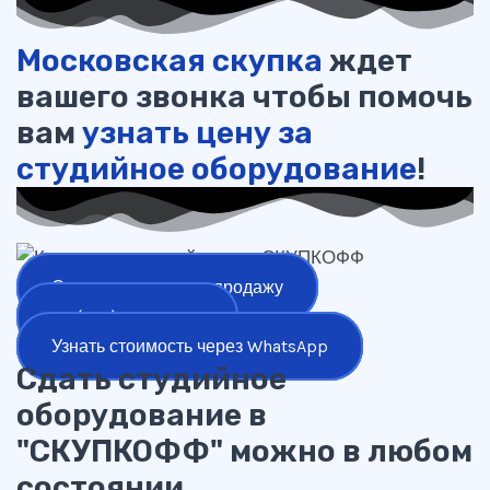
Московская скупка
ждет
вашего звонка чтобы помочь
вам
узнать цену за
студийное оборудование
!
Оставить заявку на продажу
+7 (977) 777-25-24
Узнать стоимость через WhatsApp
Сдать студийное
оборудование в
"СКУПКОФФ" можно в любом
состоянии