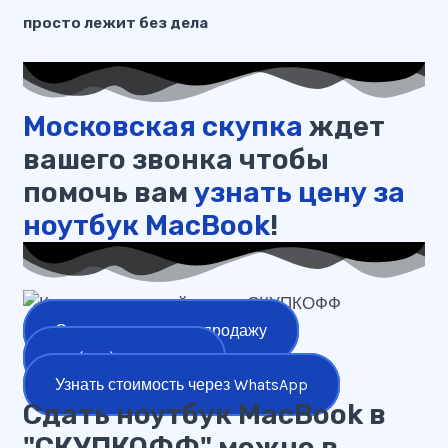
просто лежит без дела
Московская скупка
ждет
вашего звонка чтобы
помочь вам
узнать цену за
ноутбук MacBook
!
Оставить заявку на продажу
+7 (977) 777-25-24
Узнать стоимость через WhatsApp
Сдать ноутбук MacBook в
"СКУПКОФФ" можно в