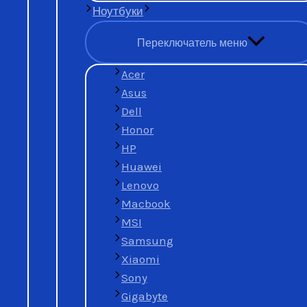
Ноутбуки
Срочно нужны деньги
Переключатель меню
Acer
Asus
Нет времени заниматься продажей
Dell
Honor
HP
Huawei
просто лежит без дела
Lenovo
Macbook
MSI
Samsung
Xiaomi
Sony
Gigabyte