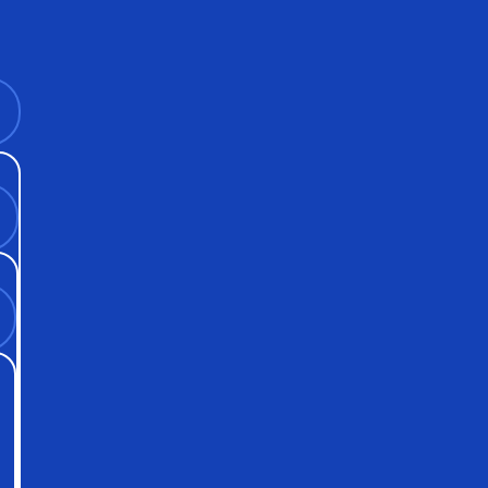
 механические час
щайтесь к нам - мы осуществляем скупку наручных часо