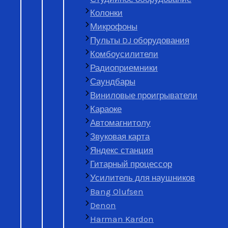
Продать сейчас
Колонки
Микрофоны
Оставьте заявку, чтобы
уз
Пульты DJ оборудования
Комбоусилители
Телефон
*
Радиоприемники
Название товара
Саундбары
Виниловые проигрыватели
Караоке
Описание товара
Автомагнитолу
В каком состоянии товар?
Звуковая карта
Рассчитать стоимость
Яндекс станция
Гитарный процессор
Усилитель для наушников
Bang Olufsen
Denon
Harman Kardon