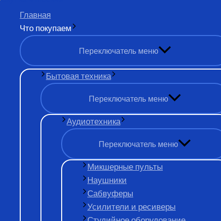
Перейти к содержимому
Главная
Что покупаем
механические часы
Переключатель меню
Бытовая техника
Переключатель меню
Аудиотехника
Хотите продать
Переключатель меню
Микшерные пульты
Наушники
Хотите продать механические часы в Москве? Обра
Сабвуферы
честную сделку.
Усилители и ресиверы
Студийное оборудование