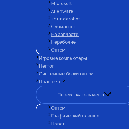
Microsoft
Московская скупка
ж
Alienware
цену за механически
Thunderobot
Сломанные
На запчасти
Нерабочие
Оптом
Игровые компьютеры
Неттоп
Системные блоки оптом
Оставить заявку на продажу
Планшеты
+7 (977) 777-25-24
Узнать стоимость через WhatsApp
Переключатель меню
Сдать механические
Оптом
состоянии
Графический планшет
Honor