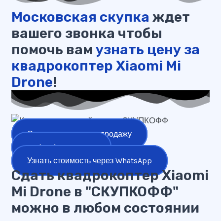
Московская скупка
ждет
вашего звонка чтобы
помочь вам
узнать цену за
квадрокоптер Xiaomi Mi
Drone
!
Оставить заявку на продажу
+7 (977) 777-25-24
Узнать стоимость через WhatsApp
Сдать квадрокоптер Xiaomi
Mi Drone в "СКУПКОФФ"
можно в любом состоянии