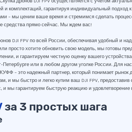
 Скупка дронов DJI FPV осуществляется с учетом актуаль
 и комплектаций, гарантируя индивидуальный подход к 
ами – мы ценим ваше время и стремимся сделать проце
е средства прямо сейчас. Мы ждем вас!
онов DJI FPV по всей России, обеспечивая удобный и на
, или просто хотите обновить свою модель, мы готовы п
лении, и гарантируем честную оценку вашего устройства
кт-Петербурге или в любом другом уголке России. Для на
ФФ – это надежный партнер, который понимает рынок д
ам, и мы быстро и легко купим ваш DJI FPV, предоставив
ас, и мы гарантируем быструю реакцию и удовлетворение
V
за 3 простых шага
е