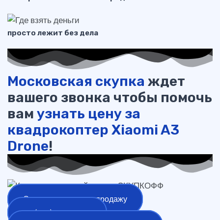
просто лежит без дела
Московская скупка
ждет
вашего звонка чтобы помочь
вам
узнать цену за
квадрокоптер Xiaomi A3
Drone
!
Оставить заявку на продажу
+7 (977) 777-25-24