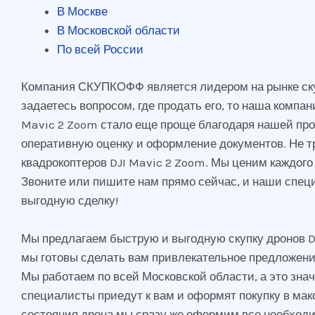
В Москве
В Московской области
По всей России
Компания СКУПКОФФ является лидером на рынке скупк
задаетесь вопросом, где продать его, то наша комп
Mavic 2 Zoom стало еще проще благодаря нашей про
оперативную оценку и оформление документов. Не т
квадрокоптеров DJI Mavic 2 Zoom. Мы ценим каждого 
Звоните или пишите нам прямо сейчас, и наши спец
выгодную сделку!
Мы предлагаем быструю и выгодную скупку дронов DJI
мы готовы сделать вам привлекательное предложение
Мы работаем по всей Московской области, а это знач
специалисты приедут к вам и оформят покупку в ма
состояния дрона мы сразу же оформим все необходи