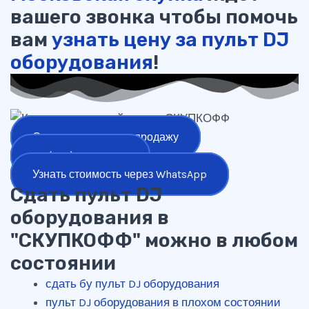
вашего звонка чтобы помочь
вам
узнать цену за пульт DJ
оборудования
!
Оставить заявку на продажу
+7 (977) 777-25-24
Узнать стоимость через WhatsApp
Сдать пульт DJ
оборудования в
"СКУПКОФФ" можно в любом
состоянии
сдать бу пульт DJ оборудования
пульт DJ оборудования в плохом состоянии