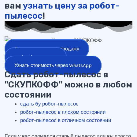
вам
узнать цену за робот-
пылесос
!
Оставить заявку на продажу
+7 (977) 777-25-24
Узнать стоимость через WhatsApp
Сдать робот-пылесос в
"СКУПКОФФ" можно в любом
состоянии
сдать бу робот-пылесос
робот-пылесос в плохом состоянии
робот-пылесос в отличном состоянии
Если у вас сломался старый пылесос или вы просто