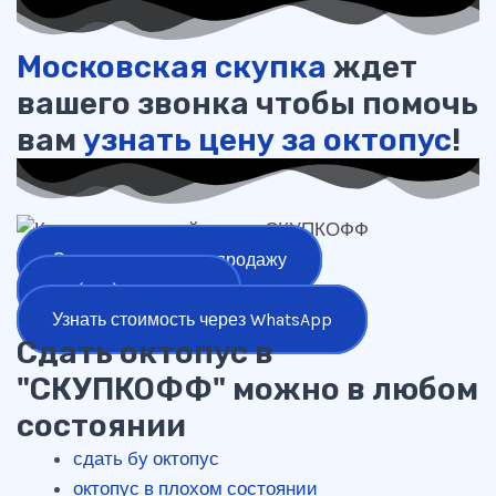
Московская скупка
ждет
вашего звонка чтобы помочь
вам
узнать цену за октопус
!
Оставить заявку на продажу
+7 (977) 777-25-24
Узнать стоимость через WhatsApp
Сдать октопус в
"СКУПКОФФ" можно в любом
состоянии
сдать бу октопус
октопус в плохом состоянии