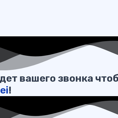
ет вашего звонка что
ei
!