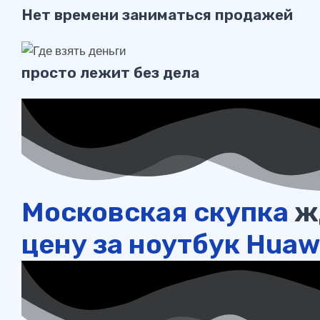
Нет времени заниматься продажей
просто лежит без дела
Московская скупка
жд
цену за ноутбук Huaw