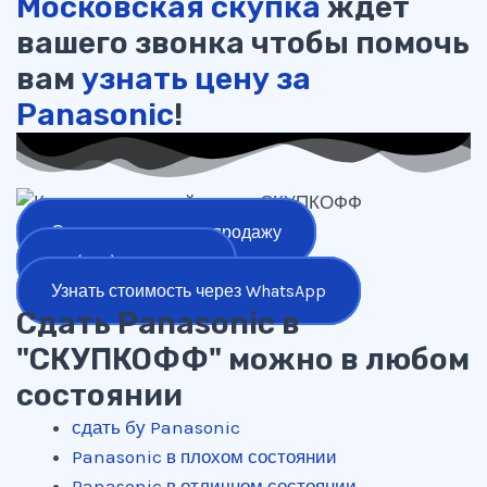
Московская скупка
ждет
вашего звонка чтобы помочь
вам
узнать цену за
Panasonic
!
Оставить заявку на продажу
+7 (977) 777-25-24
Узнать стоимость через WhatsApp
Сдать Panasonic в
"СКУПКОФФ" можно в любом
состоянии
сдать бу Panasonic
Panasonic в плохом состоянии
Panasonic в отличном состоянии