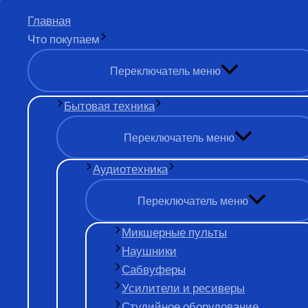
Перейти к содержимому
Главная
Что покупаем
нерабочий MacBook
Переключатель меню
Бытовая техника
Переключатель меню
Аудиотехника
Хотите продать
Переключатель меню
Микшерные пульты
Наушники
Мы осуществляем выгодную скупку сломанных Макб
Сабвуферы
Усилители и ресиверы
Продать сейчас
Студийное оборудование