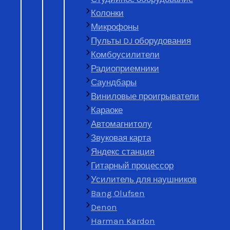
Колонки
Оставьте заявку, чтобы
уз
Микрофоны
Пульты DJ оборудования
Телефон
*
Комбоусилители
Название товара
Радиоприемники
Саундбары
Виниловые проигрыватели
Описание товара
Караоке
В каком состоянии товар?
Автомагнитолу
Рассчитать стоимость
Звуковая карта
Яндекс станция
Гитарный процессор
Усилитель для наушников
Bang Olufsen
Denon
Harman Kardon