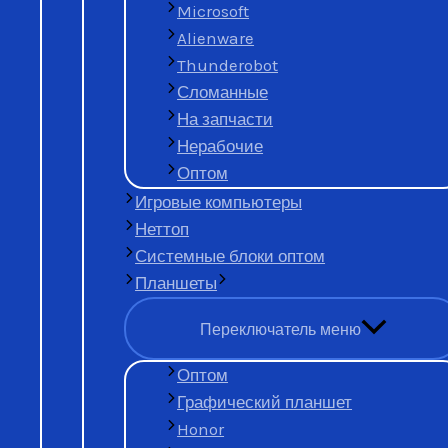
Московская скупка
ж
Microsoft
цену за нерабочий M
Alienware
Thunderobot
Сломанные
На запчасти
Нерабочие
Оптом
Игровые компьютеры
Неттоп
Оставить заявку на продажу
Системные блоки оптом
+7 (977) 777-25-24
Планшеты
Узнать стоимость через WhatsApp
Сдать нерабочий Ma
Переключатель меню
состоянии
Оптом
Графический планшет
Honor
за сколько продать нерабочий MacBook