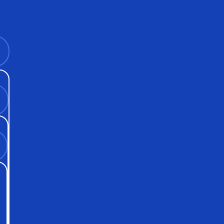
 нерабочий MacBo
уков, предлагая быструю и удобную процедуру выкупа в