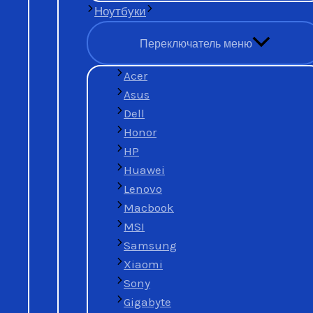
Ноутбуки
Переключатель меню
Acer
Нет времени заниматься продажей
Asus
Dell
Honor
HP
просто лежит без дела
Huawei
Lenovo
Macbook
MSI
Samsung
Xiaomi
Sony
Gigabyte